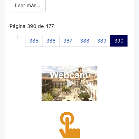
Leer más…
Página 390 de 477
385
386
387
388
389
390
39