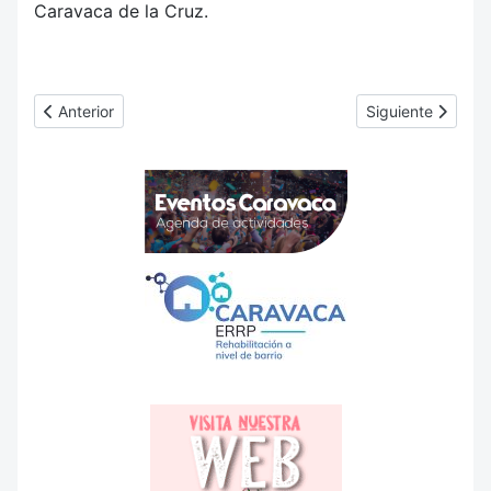
Caravaca de la Cruz.
Artículo anterior: Situación Geográfica
Artículo siguient
Anterior
Siguiente