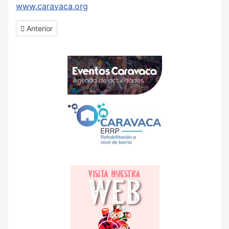
www.caravaca.org
Artículo anterior: Agencia de Colocación
Anterior