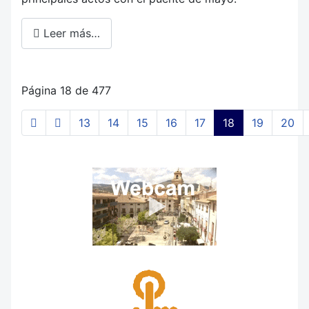
Leer más…
Página 18 de 477
13
14
15
16
17
18
19
20