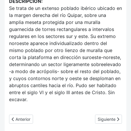
DESCRIPCIÓN:
Se trata de un extenso poblado ibérico ubicado en
la margen derecha del río Quipar, sobre una
amplia meseta protegida por una muralla
guarnecida de torres rectangulares a intervalos
regulares en los sectores sur y este. Su extremo
noroeste aparece individualizado dentro del
mismo poblado por otro lienzo de muralla que
corta la plataforma en dirección suroeste-noreste,
determinando un sector ligeramente sobreelevado
-a modo de acrópolis- sobre el resto del poblado,
y cuyos contornos norte y oeste se desploman en
abruptos cantiles hacia el río. Pudo ser habitado
entre el siglo VI y el siglo III antes de Cristo. Sin
excavar.
Artículo anterior: A.4 Los Villaricos (Poblado ibero-romano)
Artículo siguient
Anterior
Siguiente