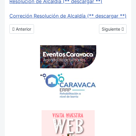
Resolución de Alcaldía (** descargar **)
Correción Resolución de Alcaldía (** descargar **)
Artículo anterior: Presupuesto ejercicio 2018
Artículo siguient
Anterior
Siguiente