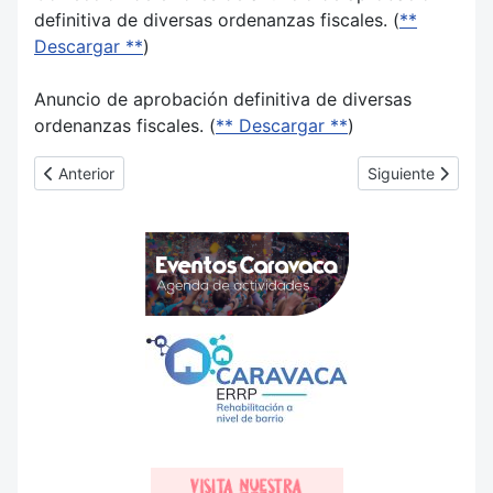
definitiva de diversas ordenanzas fiscales. (
**
Descargar **
)
Anuncio de aprobación definitiva de diversas
ordenanzas fiscales. (
** Descargar **
)
Artículo anterior: Ordenanzas 2021
Artículo siguien
Anterior
Siguiente