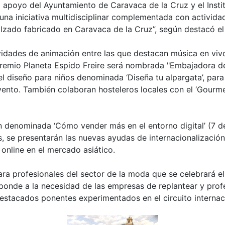
 el apoyo del Ayuntamiento de Caravaca de la Cruz y el Ins
a iniciativa multidisciplinar complementada con actividad
alzado fabricado en Caravaca de la Cruz”, según destacó el
ividades de animación entre las que destacan música en viv
y Premio Planeta Espido Freire será nombrada "Embajadora 
el diseño para niños denominada ‘Diseña tu alpargata’, par
vento. También colaboran hosteleros locales con el ‘Gourme
n denominada ‘Cómo vender más en el entorno digital’ (7 de
, se presentarán las nuevas ayudas de internacionalización
online en el mercado asiático.
a profesionales del sector de la moda que se celebrará el 1
esponde a la necesidad de las empresas de replantear y prof
estacados ponentes experimentados en el circuito internac