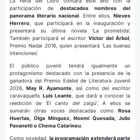
La Feria del Libro contará este año con la
participación de
destacados nombres del
panorama literario nacional
. Entre ellos,
Nieves
Herrero
, que participará en la inauguración y
presentará su última novela
‘
La prometida’.
También participará el escritor
Víctor del Árbol
,
Premio Nadal 2016, quien presentará
‘
Las buenas
intenciones’.
El público juvenil tendrá igualmente un
protagonismo destacado con la presencia de la
ganadora del Premio Edebé de Literatura Juvenil
2026,
May R. Ayamonte
, así como del escritor
caravaqueño
Luis Leante
, que dará a conocer la
reedición de
‘
El canto del zaigú’
. A ellos se
sumarán otras voces destacadas como
Rosa
Huertas
, Olga Mínguez, Noemí Quesada, Julio
Pavanetti o Chema Catarineu
.
Como novedad,
la programación extenderá parte